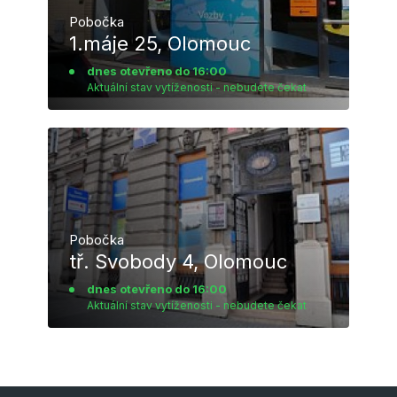
Pobočka
1.máje 25, Olomouc
dnes otevřeno do 16:00
Aktuální stav vytíženosti - nebudete čekat
Pobočka
tř. Svobody 4, Olomouc
dnes otevřeno do 16:00
Aktuální stav vytíženosti - nebudete čekat